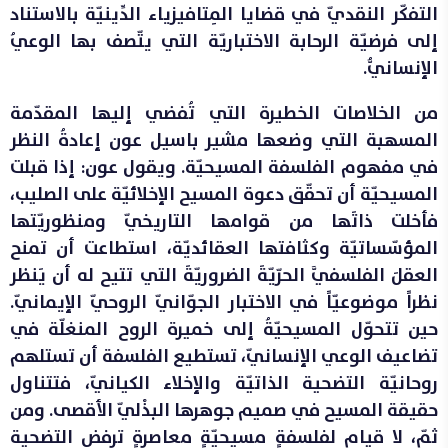
التفكّر النقديّ في قضايا المِتافيزياء الدِّينيّة بالاستناد
إلى فرضيّة الرحابة الاختباريّة التي يتّصف بها الوعيُ
الإنسانيُّ.
من الخلاصات الخطيرة التي تُفضي إليها المقدّمة
المسهبة التي وضعها مشير باسيل عون إعادةُ النظر
في مفهوم الفلسفة المسيحيّة. ويقول عون: إذا قبلت
المسيحيّة أن تحقّق دعوة المسيح الإخلائيّة على الصليب،
فأخلت ذاتَها من قوامها التاريخيّ ومنظوريّتها
المؤسّساتيّة وكثافتها العقائديّة، استطاعت أن تمنح
العقلَ الفلسفيَّ الحرّيّةَ الضروريّةَ التي تتيح له أن يَنظر
نظراً موضوعيّاً في الاختبار الجوّانيّ الروحيّ الإيمانيّ.
حين تتحوّل المسيحيّةُ إلى خميرة الروح المنغلّة في
تضاعيف الوعي الإنسانيّ، تستطيع الفلسفة أن تستلهم
روحانيّة التضحية الذاتيّة والإخلاء الكيانيّ، فتتناول
حقيقة المسيح في صميم جوهرها البذْليّ الأقصى. ومن
ثمّ، لا قيام لفلسفةٍ مسيحيّةٍ معاصرةٍ ترفض التضحية