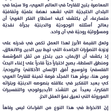
المعاصرة يتيح للقارئ في العالم العربي، ولا سيّما في
البلدان الخليجيّة التي تشهد نهضة علميّة وثقافيّة
متسارعة، أن يكتشف كيف استطاع الفكر الغربيّ أن
يعالج أسئلته الوجوديّة والدينيّة بجرأة نقديّة
ومسؤوليّة روحيّة في آن واحد.
ولعلّ القيمة الأبرز لهذا العمل تكمن في قدرته على
زحزحة التصوّرات الجامدة التي تربط بين الدين والانغلاق،
إذ يكشف أن الإيمان، حين يتحرّر من ثقل المؤسّسة
ومنطق السلطة، يصبح اختباراً حيّاً قادراً على إغناء البحث
الفلسفيّ وتوسيع أفق الإنسان الأخلاقيّ والروحيّ.
ومن هنا، يوفّر هذا المجلّد فرصة ثمينة للقارئ العربي
كي يعيد التفكير في علاقته بنصوصه الدينيّة وبتراثه
الفكريّ، بعيداً عن التشدّد الآيديولوجي والتفسيرات
الموروثة التي تعيق نموّ العقل الحرّ.
إنّ الانخراط في هذا النوع من القراءات ليس رفاهاً