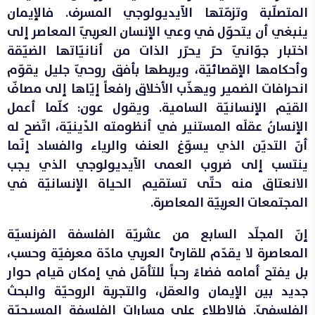
المتصلّبة وتزمّتها الآيديولوجي المسرف. فالإيمان
ينبغي أن يتحوّل في وعي الإنسان العربيّ المعاصر إلى
اختبار جوّانيّ حرّ يحرّر الذات من أنانيّاتها الضيّقة
وأحكامها الإقصائيّة، ويربطها بأفق روحيّ جليل يقوّم
انحرافات الضمير ويهذّب الأخلاق رافعاً إيّاها إلى مصافّ
القيَم الإنسانيّة السامية. ويقول عون: كلّما أعمل
الإنسانُ عقلَه المستنير في أنظومته الدِّينيّة، اتّضح له
أنّ التديّن الذي يسوّغ العنف والرياء والفساد إنّما
ينتسب إلى ضروب العمى الآيديولوجي الذي يجب
الانعتاق منه حتّى تستقيم الحياة الإنسانيّة في
المجتمعات العربيّة المعاصرة.
إنّ المجلّد السابع من عشريّة الفلسفة الفرنسيّة
المعاصرة لا يقدّم للقارئ العربي مادّة معرفيّة وحسب،
بل يفتح أمامه فضاءً رحباً للتأمّل في إمكان قيام حوار
جديد بين الإيمان والعقل، والتجربة الروحيّة والبحث
الفلسفيّ. فالاطلاع على مسارات الفلسفة المسيحيّة