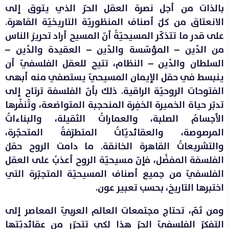
بالذات من أجل نصرة العقل الحرّ الذي يتوق إلى
الانعتاق من كلّ أصناف المنظوريّة التاريخيّة القاهرة.
على قدر ما تتذكّر المسيحيّةُ أنّ المسيح أراد تحريرَ الناس
من الدِّين – المؤسّسة والدِّين – العقيدة والدِّين –
السلطان والدِّين – النظام، تتيح للعقل الفلسفيّ أن
ينبسط في حقل الإيمان المسيحيّ يستصفي منه أبهى
الفتوحات الروحيّة الراقية. ذلك بأنّ الفلسفة ترتاح إلى
تدبّر حياة الخميرة الخفِرة المنحجبة المتواضعة، وتُنفِّرها
الأجسامُ الصلبة، والعماراتُ الثقيلة، والبناءاتُ
المرصوصة، والعقائديّاتُ المتطرّفةُ المتحجّرة،
والتشريعاتُ القاهرة الخانقة. ما دامت الروح حقلَ
الفلسفة المفضَّل، فإنّ مسيحيّة الروح أعذبُ على العقل
الفلسفيّ من جميع أصناف المسيحيّة المتجبّرة التي
اختبرها التاريخ، بحسب تعبير عون.
ومن ثمّ، تحتاج مجتمعات العالم العربيّ المعاصر إلى
التفكرّ الفلسفيّ الحرّ هذا لكي تتحرّر من عقائديّتها