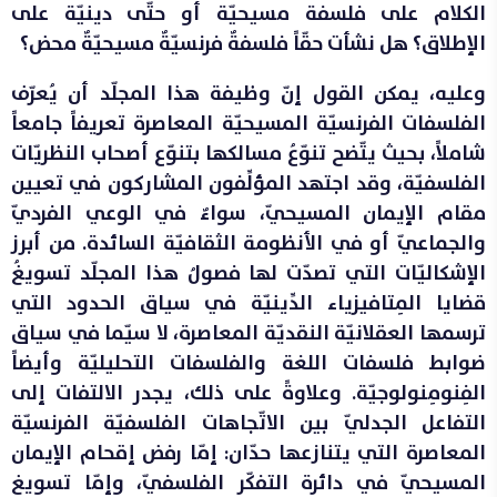
الكلام على فلسفة مسيحيّة أو حتّى دينيّة على
الإطلاق؟ هل نشأت حقّاً فلسفةٌ فرنسيّةٌ مسيحيّةٌ محض؟
وعليه، يمكن القول إنّ وظيفة هذا المجلّد أن يُعرّف
الفلسفات الفرنسيّة المسيحيّة المعاصرة تعريفاً جامعاً
شاملاً، بحيث يتّضح تنوّعُ مسالكها بتنوّع أصحاب النظريّات
الفلسفيّة، وقد اجتهد المؤلِّفون المشاركون في تعيين
مقام الإيمان المسيحيّ، سواءٌ في الوعي الفرديّ
والجماعيّ أو في الأنظومة الثقافيّة السائدة. من أبرز
الإشكاليّات التي تصدّت لها فصولُ هذا المجلّد تسويغُ
قضايا المِتافيزياء الدِّينيّة في سياق الحدود التي
ترسمها العقلانيّة النقديّة المعاصرة، لا سيّما في سياق
ضوابط فلسفات اللغة والفلسفات التحليليّة وأيضاً
الفِنومِنولوجيّة. وعلاوةً على ذلك، يجدر الالتفات إلى
التفاعل الجدليّ بين الاتّجاهات الفلسفيّة الفرنسيّة
المعاصرة التي يتنازعها حدّان: إمّا رفض إقحام الإيمان
المسيحيّ في دائرة التفكّر الفلسفيّ، وإمّا تسويغ