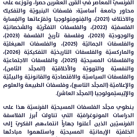
الفرنسيّ المعاصر في القرن العشرين حصراً، وتوزّعه على
محاور جامعة أساسيّة: فلسفات البنيويّة والتفكيك
والاختلاف (2021)، والفِنومِنولوجيا وتفرّعاتها والفِسارة
الفلسفيّة (2022)، والفلسفات التفكّريّة والشخصانيّة
والوجوديّة (2023)، وفلسفة تأريخ الفلسفة (2023)،
والفلسفات الجماليّة (2025)، والفلسفات الهيغليّة
والماركسيّة والفلسفات التاريخيّة التفكيكيّة (2026)،
والفلسفات المسيحيّة (2025)، والفلسفات الاجتماعيّة
والنفسيّة والتربويّة والأخلاقيّة (المجلّد الثامن)،
والفلسفات السياسيّة والاقتصاديّة والقانونيّة والبيئيّة
والإعلاميّة (المجلّد التاسع)، وفلسفات الطبيعة والعلوم
والإبّيستِمولوجيا (المجلّد العاشر).
ينطوي مجلّد الفلسفات المسيحيّة الفرنسيّة هذا على
الدراسات المونوغرافيّة التي تناولت أبرز الفلاسفة
الفرنسيّين الذين أعلنوا جهاراً انتماءهم الفكريّ إلى
الخلفيّة الإيمانيّة المسيحيّة واستلهموا مبادئها