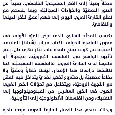
مدخلاً رصيناً إلى الفكر المسيحيّ الفلسفي، بعيداً عن
الصور النمطيّة والقراءات السجاليّة، وبما ينسجم مع
تطلّع القارئ العربي اليوم إلى فهم أعمق للآخر الدينيّ
والثقافيّ.
يكتسب المجلّد السابع، الذي عرض للمرّة الأولى في
معرض القاهرة الدولي للكتاب فبراير (شباط) الماضي،
أهميّته من كونه يفتح نافذة على تيّار فكري ظلّ، رغم
تأثيره الواسع في الفلسفة الأوروبيّة، مجهولاً أو
ملتبساً لدى القارئ العربي. فالفلسفة المسيحيّة، كما
تكشفها دراسات هذا الإصدار، ليست خطاباً وعظيّاً ولا
دفاعاً مذهبيّاً، بل مشروع تفكير نقديّ يتداخل فيه العقل
مع التجربة الروحيّة، ويتفاعل مع تحوّلات الفكر الغربي
الكبرى في القرن العشرين: من الفينومينولوجيا إلى
التفكيك، ومن الفلسفات الأنطولوجيّة إلى التأويلية.
وبذلك، يقدّم هذا العمل للقارئ العربي فرصة نادرة