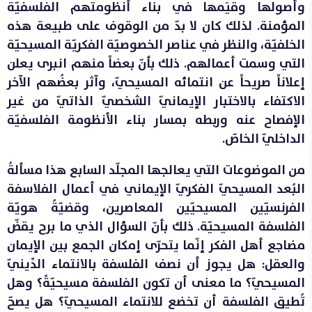
وأصولها وقيَمها في بناء أنظومتهم الفلسفيّة
المؤمنة. لذلك كان لا بدّ من الوقوف على طبيعة هذه
الخلفيّة، والنظر في عناصر الخصوصيّة الفكريّة المسيحيّة
التي وسمت أعمالهم. ذلك بأنّ بعضاً منهم انبرى يعلن
إعلاناً صريحاً عن انتمائه المسيحيّ، وآثر بعضُهم الآخر
الاكتفاء بالاختبار الإيمانيّ الشخصيّ الذاتيّ من غير
الإفصاح عنه وربطه بمسار بناء الأنظومة الفلسفيّة
الداخليّ الخاصّ.
من الموضوعات التي يعالجها المجلّد السابع هذا مسألةُ
البُعد المسيحيّ الفكريّ الإيماني في أعمال الفلاسفة
الفرنسيّين المسيحيّين المعاصرين، وقضيّةُ هويّة
الفلسفة المسيحيّة. ذلك بأنّ السؤال الذي ما برح يقضّ
مضاجع أهل الفكر إنّما يتحرّى إمكان الجمع بين الإيمان
والعقل: هل يجوز أن نصف الفلسفة بالانتماء الدِّينيّ
المسيحيّ؟ ما معنى أن تكون الفلسفة مسيحيّةً؟ وهل
تُطيق الفلسفة أن تخضع للانتماء المسيحيّ؟ هل يصحّ