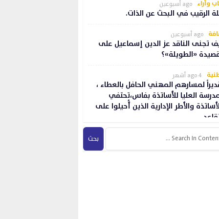
ب وأراء
ago أسبوعين
لة الرقيب في البحث عن الذات.
افة
ago أسبوعين
ف تجنى الناقد عز الدين إسماعيل على
قصيدة «الطويلة»؟
نية
ago 4 أشهر
ديراً لمسارهم المهني الحافل بالعطاء ،
مدرسة العليا للأساتذة بفاس،تحتفي
لأساتذة والأطر الإدارية الذين أُحيلوا على
تقاعد.
افة
ago 4 أشهر
هوم المثقف والوسيط الثقافي…..
ب وأراء
ago 4 أشهر
يل لطفية الدليمي… غياب صوت السرد
قاء أثر المعنى…..
ون
ago 4 أشهر
ريح صرخة استغاثة: قراءة في فيلم