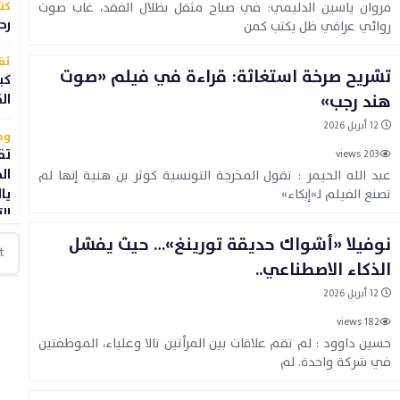
مروان ياسين الدليمي: في صباح مثقل بظلال الفقد، غاب صوت
كتا
رح
روائي عراقي ظل يكتب كمن
ثق
تشريح صرخة استغاثة: قراءة في فيلم «صوت
كي
هند رجب»
ال
12 أبريل 2026
وط
تق
203 views
ال
عبد الله الحيمر : تقول المخرجة التونسية كوثر بن هنية إنها لم
تصنع الفيلم لـ»إبكاء»
يا
ال
نوفيلا «أشواك حديقة تورينغ»… حيث يفشل
ثق
الذكاء الاصطناعي..
مف
12 أبريل 2026
كتا
182 views
رح
حسين داوود : لم تقم علاقات بين المرأتين تالا وعلياء، الموظفتين
وب
في شركة واحدة. لم
فن
تش