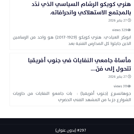
هنري كويكو الرسّام السياسي الذي ندّد
«ص
بالمجتمع الاستهلاكي وانحرافاته.
مت
27 يناير 2026
نو
329 views
ال
ابوبكر العيادي: هنري كويكو (1929-2017) هو واحد من الرسامين
الذين جايلوا كل المدارس الفنية بعد
فن
هن
با
مأساة جامعي النفايات في جنوب أفريقيا
تتحول إلى فنّ….
فن
مأ
27 يناير 2026
تت
311 views
جوهانسبرغ (جنوب أفريقيا) : بات جامعو النفايات من حاويات
الشوارع جزءا من المشهد الفني الحضري
#297 (بدون عنوان)