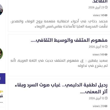
التقاعد.
23 أبريل 2026
145 views
محمد دخاي: في أجواء احتفالية مفعمة بروح الوفاء والتقدير،
نظّمت المدرسة العليا للأساتذة بفاس،امس الاربعاء
مفهوم المثقف والوسيط الثقافي…..
16 أبريل 2026
149 views
سعيد يقطين : إن مفهوم المثقف حديث في اللغة العربية، لأنه
لم يشرع في تداوله
ا
رحيل لطفية الدليمي… غياب صوت السرد وبقاء
أثر المعنى…..
دو
قي
12 أبريل 2026
..
210 views