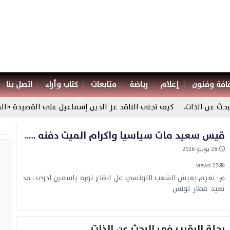
افة وفنون
إعلام
رياضة
متابعات
كتاب وأراء
اتصل بنا
ن الذات.
كيف تجنى الناقد عز الدين إسماعيل على القصيدة «الطويل
قيس سعيد مات سياسيا واكرام الميت دفنه …..
28 يوليو 2026
27 views
م- نعيم يعيش الشعب التونسي عل ايقاع ثورة ياسمين اخرى ، قد
تعيد قطار تونس
رحلة الرقيب في البحث عن الذات.