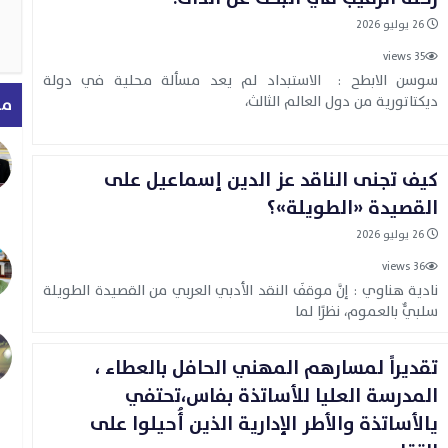
26 يوليو 2026
35 views
سوسن الابطح : الاستبداد لم يعد مسألة محلية في دولة
ديكتاتورية من دول العالم الثالث،
مق
كيف تجنى الناقد عز الدين إسماعيل على
القصيدة «الطويلة»؟
26 يوليو 2026
36 views
نادية هناوي : إنَّ موقفَ النقد الأدبي العربي من القصيدة الطويلة
سلبيٌّ بالعموم، نظرًا لما
تقديراً لمسارهم المهني الحافل بالعطاء ،
المدرسة العليا للأساتذة بفاس،تحتفي
يالأساتذة والأطر الإدارية الذين أُحيلوا على