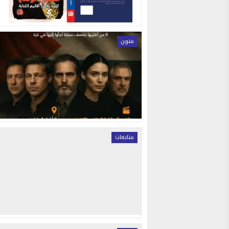
فنون
متابعات