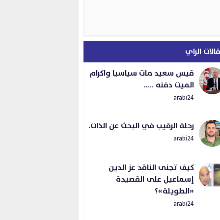
الات الراي
قيس سعيد مات سياسيا واكرام
الميت دفنه …..
arabi24
رحلة الرقيب في البحث عن الذات.
arabi24
كيف تجنى الناقد عز الدين
إسماعيل على القصيدة
«الطويلة»؟
arabi24