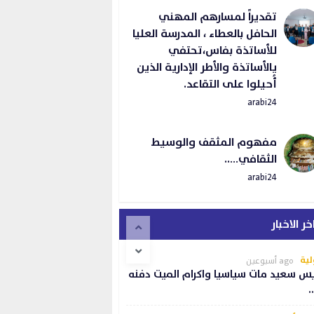
تقديراً لمسارهم المهني
الحافل بالعطاء ، المدرسة العليا
للأساتذة بفاس،تحتفي
يالأساتذة والأطر الإدارية الذين
أُحيلوا على التقاعد.
arabi24
مفهوم المثقف والوسيط
الثقافي…..
arabi24
خر الاخبار
لية
ago أسبوعين
س سعيد مات سياسيا واكرام الميت دفنه
…