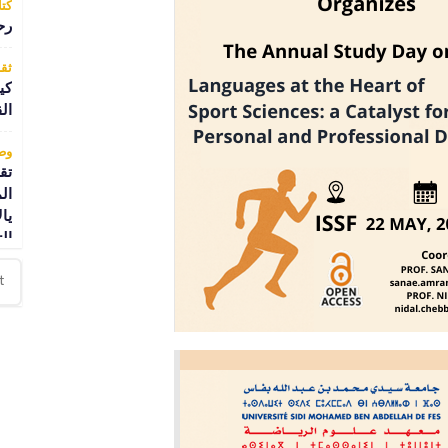
كتا
رح
ثقا
كي
ال
وط
تق
ال
يال
ال
ثقا
مف
كتا
رح
وب
فن
تش