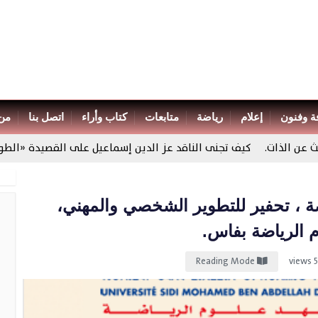
ة وفنون
إعلام
رياضة
متابعات
كتاب وأراء
اتصل بنا
من
لذات.
كيف تجنى الناقد عز الدين إسماعيل على القصيدة «الطويلة»؟
ة ، تحفير للتطوير الشخصي والمهني،
 الرياضة بفاس.
Reading Mode