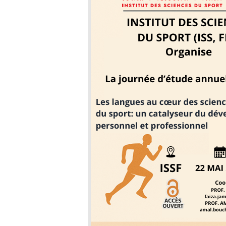
هن
متا
نو
ال
فن
هن
با
فن
مأ
تت