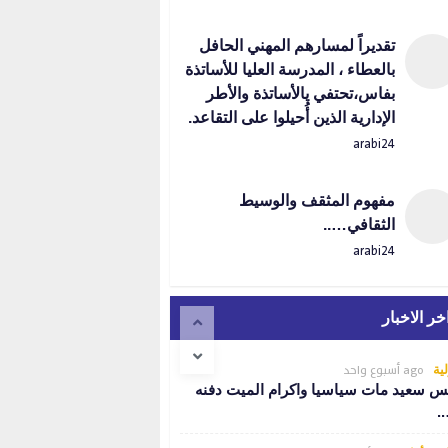
تقديراً لمسارهم المهني الحافل
بالعطاء ، المدرسة العليا للأساتذة
بفاس،تحتفي يالأساتذة والأطر
الإدارية الذين أُحيلوا على التقاعد.
arabi24
مفهوم المثقف والوسيط
الثقافي…..
arabi24
خر الاخبار
ago أسبوع واحد
ية
س سعيد مات سياسيا واكرام الميت دفنه
…