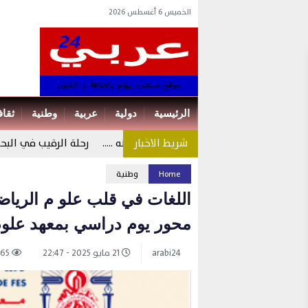
الخميس 6 أغسطس 2026
الرئيسية
دولية
عربية
وطنية
ثقاف
عيد مات سياسيا واكرام الميت دفنه …..
رحلة الرقيب في البحث عن ا
 جامعي النفايات في جنوب أفريقيا تتحول إلى فنّ….
Home
وطنية
اللغات في قلب علو م الرياض
محور يوم دراسي بمعهد علوم
arabi24
21 مايو 2025 - 22:47
565 views