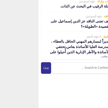
ago أسبوعين
ب وأراء
لة الرقيب في البحث عن الذات.
ago أسبوعين
فة
ف تجنى الناقد عز الدين إسماعيل على
قصيدة «الطويلة»؟
ago 4 أشهر
نية
ديراً لمسارهم المهني الحافل بالعطاء ،
مدرسة العليا للأساتذة بفاس،تحتفي
أساتذة والأطر الإدارية الذين أُحيلوا على
تقاعد.
ago 4 أشهر
فة
هوم المثقف والوسيط الثقافي…..
ago 4 أشهر
ب وأراء
يل لطفية الدليمي… غياب صوت السرد
قاء أثر المعنى…..
ago 4 أشهر
ون
ريح صرخة استغاثة: قراءة في فيلم «صوت