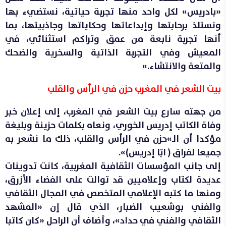
«بادريس» لكل واحد منها تجربة حياتية، نستضيء بها
ونستلذ برحابتها وإبداعاتها وحكاياتها وجاذبيتها، بما
أنها تجربة نابعة من عمق وتراكم استثنائي، في
المعيش وفي التجربة الذاتية والسخرية والضحك
والمتعة والانتشاء.»
بيت الشعر في المغرب حزن في الرأس والقلب
من جهته سارع بيت الشعر في المغرب، إلى إعلان خبر
وفاة الكاتب إدريس الخوري، ونعاه بكلمات حزينة وبليغة
مؤكدا أن الـ»حزن في الرأس والقلب، ذلك ما نشعر به
جميعا لفراق ( ابّا إدريس)».
إلى جانب المؤسسات الثقافية المغربية، كانت تدوينات
عديدة لكتاب وإعلاميين قد توالت على الفضاء الأزرق،
ومنها ما كتبه الإعلامي المتخصص في المجال الثقافي
والفني بوشعيب الضبار، الذي قال إن «المشهد
الثقافي والفني في حداد»، وأضاف أن الراحل «كان كاتبا