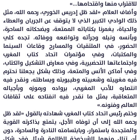
للاقتراب منها واقتحامها…»
وأضاف العلام «لقد ظل إدريس الخوري، رحمه الله، مثل
ذلك الوادي الكبير الذي لا يتوقف عن الجريان والعطاء
والحياة، يغمرنا بكتاباته الممتعة، وبضحكاته الساحرة،
وبأنسه ونبله وجرأته وتواضعه ووفائه. تجده كلي
الحضور، في الملتقيات والمسارح وقاعات السينما
والمكتبات، وفي مؤتمرات اتحاد كتاب المغرب
واجتماعاتها التحضيرية، وفي معارض التشكيل والكتاب،
وفي أماكن الأنس والمتعة، وذلك بشكل يجعلنا نحترم
فيه مغربيته وشعبيته وطيبوبته وبساطته، ونقدر فيه
انتصاره للأدب المغربي، برواده ورموزه وبأجياله
المتعاقبة، بمثل ما نقدر فيه انفتاحه على ثقافات
العالم وفنونه.»
وختم رئيس اتحاد كتاب المغرب شهادته بالقول «لقد ظل
رحمه الله إلى أن توفاه الأجل، يتمتع بذاكرته القوية
والمتجددة باستمرار، وبابتسامته النادرة والساحرة، دون
أن تنال منهما الشيخوخة الظالمة شيئا. فقد شكل