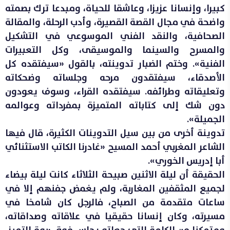
كبيرا، وإنسانا عزيزا، وعاشقا للحياة، ومبدعا ترك بصمته
واضحة في مجال القصة القصيرة، وأدب الرحلة، والمقالة
الصحافية، والنقد الفني الموسوعي في التشكيل
والمسرح والسينما والموسيقى، وكل التعبيرات
الفنية». وختم الضبار تدوينته، بالقول «سيفتقده كل
الأصدقاء، سيفتقدون مرحه وجلساته وضحكاته
وتعليقاته وطرائفه. سيفتقده القراء، وسوف يعودون
دون شك إلى كتاباته المتميزة بمفرداته وعوالمه
الجميلة».
تدوينة أخرى من بين سيل التدوينات الكثيرة، قال فيها
الشاعر المغربي أحمد المسيح «غادرنا الكاتب الاستثنائي
أبا إدريس الخوري».
الحقيقة أن ليلة الاثنين صبيحة الثلاثاء كانت ليلة بيضاء
لجميع المثقفين المغاربة، ولم يغمض جفنهم إلا في
ساعات متقدمة من الصباح، فالرجل كان شامخا في
مسيرته، وكان إنسانا حقيقيا في علاقاته وصداقاته،