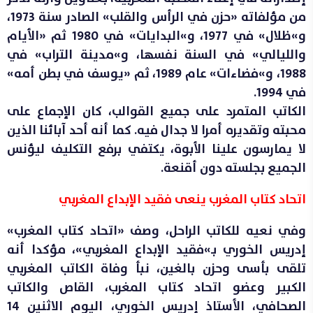
من مؤلفاته «حزن في الرأس والقلب» الصادر سنة 1973،
و»ظلال» في 1977، و»البدايات» في 1980 ثم «الأيام
والليالي» في السنة نفسها، و»مدينة التراب» في
1988، و»فضاءات» عام 1989، ثم «يوسف في بطن أمه»
في 1994.
الكاتب المتمرد على جميع القوالب، كان الإجماع على
محبته وتقديره أمرا لا جدال فيه. كما أنه أحد آبائنا الذين
لا يمارسون علينا الأبوة، يكتفي برفع التكليف ليؤنس
الجميع بجلسته دون أقنعة.
اتحاد كتاب المغرب ينعى فقيد الإبداع المغربي
وفي نعيه للكاتب الراحل، وصف «اتحاد كتاب المغرب»
إدريس الخوري بـ»فقيد الإبداع المغربي»، مؤكدا أنه
تلقى بأسى وحزن بالغين، نبأ وفاة الكاتب المغربي
الكبير وعضو اتحاد كتاب المغرب، القاص والكاتب
الصحافي، الأستاذ إدريس الخوري، اليوم الاثنين 14