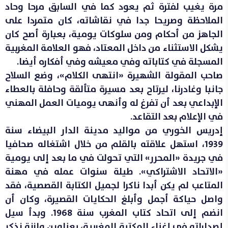
مرة يغيب لفترة ثم يعود كما في السابق مرحا وحاد
الملاحظة وصريحا جدا في نقاشاته، كان متمردا على
الجاهز من أحكام ومن سلوكات يومية، بعبارة أصح كان
يشكل الاستثناء من داخل المعتاد، فهو العلامة المغربية
المسجلة في كتاباته وفي معيشه وفي أفكاره أيضا.
صاحب المقولة الشهيرة «انتهى الكلام»، وضع السلاح
جانبا وغادرنا، ليرتاح بعد مسيرة متألقة وحافلة بالعطاء
الإبداعي بعد أن تفرغ له وأنهى يوميات العمل المهني
في الإعلام بعد التقاعد.
إدريس الخوري من مواليد مدينة الدار البيضاء سنة
1939، استهل علاقته بالقلم من خلال اشتغاله صحافيا
في جريدة «المحرر» التي تحولت في ما بعد إلى يومية
«الاتحاد الاشتراكي». طيلة سنوات عمله في مهنة
المتاعب لم يكن أبدا ناكرا لجميل الكتابة القصصية، فقد
واصل حياكة أجمل وأبلغ الحكايات القصيرة، وكان أن
انضم إلى اتحاد كتاب المغرب سنة 1968. وبدأ سيل
إصداراته في إغناء المكتبة المغربية، بعناوين وازنة نذكر