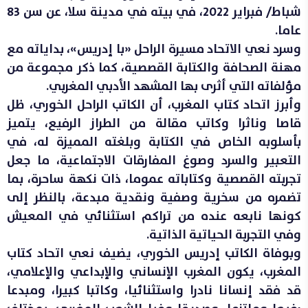
شباط/ فبراير 2022، في بيته في مدينة سلا، عن سن 83
عاما.
وسرد نعي الاتحاد مسيرة الراحل «با إدريس»، بداياته مع
مهنة الصحافة والكتابة القصصية، كما ذكر مجموعة من
مؤلفاته التي أثرى بها المشهد الأدبي المغربي.
وأبرز اتحاد كتاب المغرب، أن الكاتب الراحل الخوري، ظل
قاصا وناثرا وكاتب مقالة من الطراز الرفيع، يتميز
بأسلوبه الخاص في الكتابة وبلغته المميزة له، في
التعبير والسرد وصوغ المفارقات الاجتماعية، ما جعل
تجربته القصصية وكتاباته عموما، ذات نكهة ساحرة، بما
تضمره من سخرية وصفية ونقدية مبدعة، بالنظر إلى
كونها نابعه عنده من تراكم استثنائي في المعيش
وفي التجربة الحياتية الذاتية.
وبوفاة الكاتب إدريس الخوري، يضيف نعي اتحاد كتاب
المغرب، يكون المغرب الإنساني والإبداعي والإعلامي،
قد فقد إنسانا نادرا واستثنائيا، وكاتبا كبيرا، ومبدعا