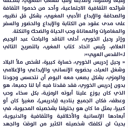
رفيعا وملتزما، وصديقا وفيا للشعب المغربي، بمختلف
شرائحه الثقافية الاجتماعية، وأحد من خدموا الثقافة
والصحافة والإبداع الأدبي المغربي، بشكل قل نظيره،
على مدى عقود من الكتابة والإبداع والحضور والسفر
والمغامرات والمعاناة وحب الحياة والضحك والنكتة.
وإثر رحيل الخوري، أدلى الناقد والباحث عبد الرحيم
العلام، رئيس اتحاد كتاب المغرب، بالتصريح التالي
لـ»القدس العربي»:
« رحيل إدريس الخوري، خسارة كبيرة، لشخص ملأ البلاد
وشغل العباد، بحضوره الإنساني والإبداعي والإعلامي
والرمزي، بشكل يصعب معه اليوم أن نتحسس وجودنا
بدون إدريس الخوري، فقد فقدنا فيه أبا لنا جميعا، هو
الذي كان يوزع علينا أبوته الرمزية، بكل سخاء وحب
وعطف، فكان الجميع يناديه (بادريس)، صغيرا كان أو
كبيرا، بمثل ما كان هو يخترقنا بشخصيته المحبوبة، في
أبعادها الإنسانية والأخلاقية والثقافية والدنيوية،
بحيث لن تكلفك شخصيته الكثير من الوقت والجهد