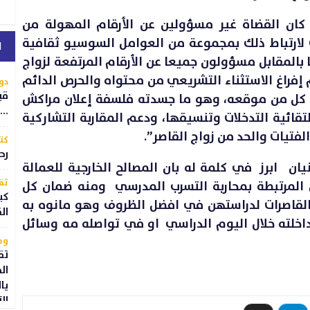
ذا كان القضاة غير مسؤولين عن الأرقام المهولة من
ت لارتباط ذلك بمجموعة من العوامل السوسيو ثقافية
ا
ا بالمقابل مسؤولون جميعا عن الأرقام المرتفعة لزواج
 إفراغ الاستثناء التشريعي من محتواه والحرص الدائم
دو
قي
كل من موقعه، وهو ما جسدته فلسفة إعلان مراكش
..
 التقائية التدخلات وتنسيقها، ودعم المقاربة التشاركية
فتيات والحد من زواج القاصر”.
كتا
رح
نيان ابرز في كلمة له بان المصالح الخارجية للعمالة
ثق
المرتبطة بمحاربة التسرب المدرسي ومنه ضمان كل
كي
لقاصرات لدراستهن في افضل الظروف وهو مانوه به
ال
لته خلال اليوم الدراسي او في تواصله مه وسائل
وط
تق
ال
يا
ال