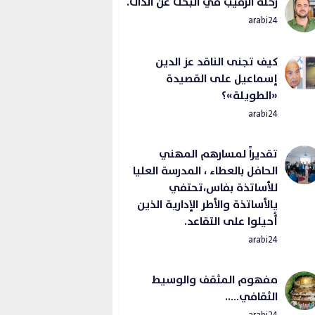
رحلة الرقيب في البحث عن الذات.
arabi24
كيف تجنى الناقد عز الدين
إسماعيل على القصيدة
«الطويلة»؟
arabi24
تقديراً لمسارهم المهني
الحافل بالعطاء ، المدرسة العليا
للأساتذة بفاس،تحتفي
يالأساتذة والأطر الإدارية الذين
أُحيلوا على التقاعد.
arabi24
مفهوم المثقف والوسيط
الثقافي…..