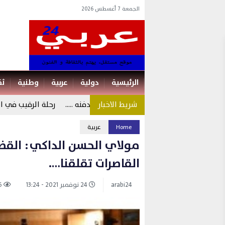
الجمعة 7 أغسطس 2026
الرئيسية
دولية
عربية
وطنية
ثق
يس سعيد مات سياسيا واكرام الميت دفنه …..
رحلة الرقيب في البحث 
Home
عربية
مولاي الحسن الداكي : القض
القاصرات تقلقنا….
arabi24
24 نوفمبر 2021 - 13:24
766 views