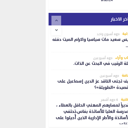
arabi24
خر الاخبار
لية
ago أسبوع واحد
س سعيد مات سياسيا واكرام الميت دفنه
…
ب وأراء
ago أسبوعين
لة الرقيب في البحث عن الذات.
افة
ago أسبوعين
ف تجنى الناقد عز الدين إسماعيل على
قصيدة «الطويلة»؟
نية
ago 4 أشهر
ديراً لمسارهم المهني الحافل بالعطاء ،
مدرسة العليا للأساتذة بفاس،تحتفي
لأساتذة والأطر الإدارية الذين أُحيلوا على
تقاعد.