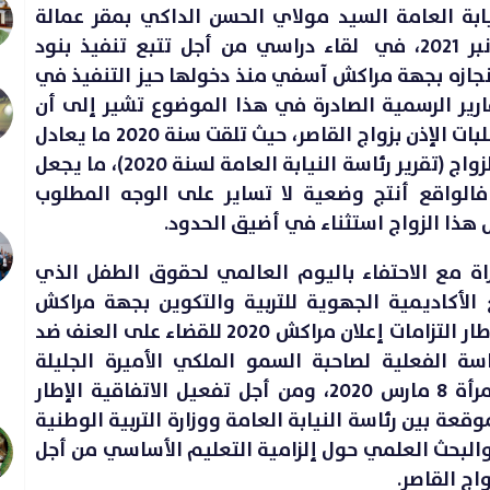
ابة العامة السيد مولاي الحسن الداكي بمقر عمالة
اقليم الرحامنة امس الثلاثاء 23 نونبر 2021، في لقاء دراسي من أجل تتبع تنفيذ بنود
إنجازه بجهة مراكش آسفي منذ دخولها حيز التنفيذ في
ئيات والتقارير الرسمية الصادرة في هذا الموضوع تشير إلى أن
المحاكم ما فتئت تتوصل بمزيد من طلبات الإذن بزواج القاصر، حيث تلقت سنة 2020 ما يعادل
19926 طلبا صدر بشأنها 13335 إذناً بالزواج (تقرير رئاسة النيابة العامة لسنة 2020)، ما يجعل
 فالواقع أنتج وضعية لا تساير على الوجه المطلوب
هذا الزواج استثناء في أضيق الحدود.
ة مع الاحتفاء باليوم العالمي لحقوق الطفل الذي
بشراكة مع الأكاديمية الجهوية للتربية والتكوين بجهة مراكش
آسفي وعمالة ابن جرير وكذلك في إطار التزامات إعلان مراكش 2020 للقضاء على العنف ضد
سة الفعلية لصاحبة السمو الملكي الأميرة الجليلة
للامريم بمناسبة اليوم العالمي للمرأة 8 مارس 2020، ومن أجل تفعيل الاتفاقية الإطار
وقعة بين رئاسة النيابة العامة ووزارة التربية الوطنية
البحث العلمي حول إلزامية التعليم الأساسي من أجل
اج القاصر.