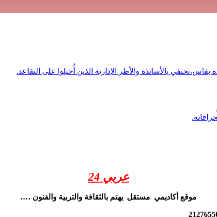
 بفاس،تحتفي يالأساتذة والأطر الإدارية الذين أُحيلوا على التقاعد.
رافاته.
عربي 24
موقع أكاديمي مستقل يهتم بالثقافة والتربية والفنون ….