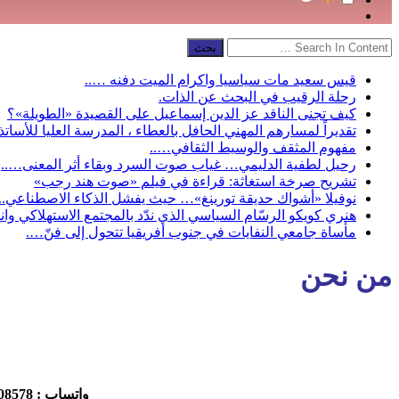
قيس سعيد مات سياسيا واكرام الميت دفنه …..
رحلة الرقيب في البحث عن الذات.
كيف تجنى الناقد عز الدين إسماعيل على القصيدة «الطويلة»؟
تقديراً لمسارهم المهني الحافل بالعطاء ، المدرسة العليا للأساتذة
مفهوم المثقف والوسيط الثقافي…..
رحيل لطفية الدليمي… غياب صوت السرد وبقاء أثر المعنى…..
تشريح صرخة استغاثة: قراءة في فيلم «صوت هند رجب»
نوفيلا «أشواك حديقة تورينغ»… حيث يفشل الذكاء الاصطناعي..
هنري كويكو الرسّام السياسي الذي ندّد بالمجتمع الاستهلاكي وانح
مأساة جامعي النفايات في جنوب أفريقيا تتحول إلى فنّ….
من نحن
واتساب : 212765508578