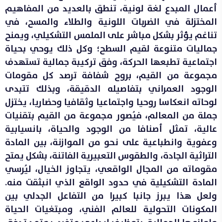
أعمال المبدع لغة لونية، تنطق بالعديد من المفاهيم
المختزلة في الضربات اللونية والطلاء والمسح، في
تناغم يؤثر بشكل مباشر على الملمس التشكيلي، ويمنح
جماليات متنوعة لقيم السطح؛ وكل ذلك يوحي بحياة
اجتماعية تطبعها الحركة، وفق تركيبة جمالية تستهدف
مجموعة من القيم، بروح شفافة ترصد كل مقومات
الوجود العمراني بتفاصيله الدقيقة، وبذلك تتبدى
لوحاته انعكاسا روحيا واجتماعيا وثقافيا وحضاريا، يختزل
جملة من المعالم، فيُصور مجموعة من القيم بتقنيات
عالية، تمثل أصنافا من الوجود والحياة، بانسيابية
وعفوية وانطباعية على نحو من الموازنة، بين المادة
التراثية الجادة، والطقوس التعبيرية الفاتنة، بشكل يمتح
مقوماته من المجال الواقعي، يتجاوز الخيال، ليُرسي
المادة التشكيلية في حدود الواقع الذي انبثقت منه.
ولعل هذا يبرز جانبا كبيرا من التفاعل الجدلي بين
المكونات التحولية للعالم الفني، ومبتغيات الحياة