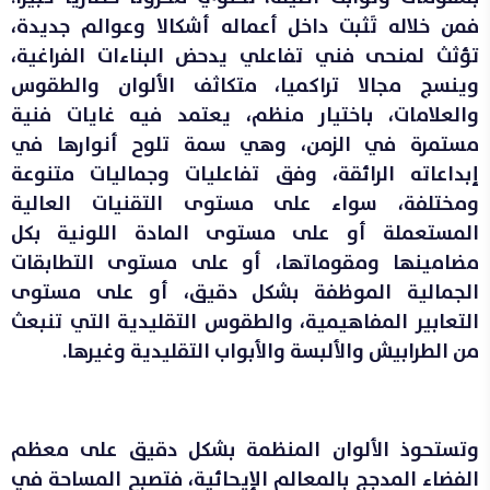
فمن خلاله تَثبت داخل أعماله أشكالا وعوالم جديدة،
تؤثث لمنحى فني تفاعلي يدحض البناءات الفراغية،
وينسج مجالا تراكميا، متكاثف الألوان والطقوس
والعلامات، باختيار منظم، يعتمد فيه غايات فنية
مستمرة في الزمن، وهي سمة تلوح أنوارها في
إبداعاته الرائقة، وفق تفاعليات وجماليات متنوعة
ومختلفة، سواء على مستوى التقنيات العالية
المستعملة أو على مستوى المادة اللونية بكل
مضامينها ومقوماتها، أو على مستوى التطابقات
الجمالية الموظفة بشكل دقيق، أو على مستوى
التعابير المفاهيمية، والطقوس التقليدية التي تنبعث
من الطرابيش والألبسة والأبواب التقليدية وغيرها.
وتستحوذ الألوان المنظمة بشكل دقيق على معظم
الفضاء المدجج بالمعالم الإيحائية، فتصبح المساحة في