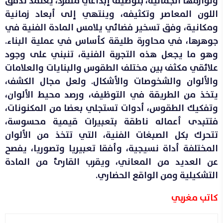
ولوازمها الجمالية، بتوظيف إبداعي متفرد، يعتمد تدفق
اللون المعاصر وتكثيفه، وينتهي إلى أبعاد زمانية
ومكانية، وفق تسخير فضائي يلامس المادة الفنية في
جوهرها، في محاورة طليقة كأساس في عملية البناء.
وهو ما يجعل هذه التجربة الفنية، تنبني على وجود
علائقي مكثف بين مختلف الطقوس والبنايات والعلامات
والألوان والشخوصات والأشكال. ولعل مجال الكشف،
يتخذ من الطريقة في التوظيف، ورصد محيط الألوان،
وتفكيك الطقوس، أدوات تستجلي بعضا من المكنونات،
فتتبدى أعماله ناطقة بتعبيرات قيمية محسوسة،
تتحرك بكل الصبغات الفنية، التي تتخذ من الألوان
المختلفة أداة نسيجية، وأفقا تعبيريا وتصوريا، يفصح
عن العديد من المعاني، ويقرب القارئ من المادة
التشكيلية ومن الواقع الحضاري.
كاتب مغربي