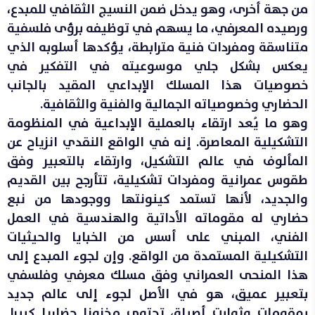
من جهة أخرى، وهو يدخل ضمن النسيج الثقافي للمبدع،
ورصيده المعرفي، ما يسهم في توظيفه برؤى فلسفية
متناسقة ومفردات فنية مترابطة، يؤكدها أسلوبه الذي
يعكس بشكل جلي موسوعيته في التفكير في
خصوصيات هذا المسلك الإبداعي المقيد بالجانب
الحضاري وخصوصياته الجمالية والفنية والثقافية.
وهو ما يُعد ارتقاء بالعملية الإبداعية في المنظومة
التشكيلية المعاصرة. إنه في الواقع النقدي انزياح عن
المألوف في عالم التشكيل، وارتقاء بالتعبير وفق
طقوس عمرانية ومفردات تشكيلية، تتأرجح بين القديم
والجديد، لأنها تستمد كينونتها ووجودها من نبع
حضاري له مقوماته الأداتية والهندسية في العمل
الفني، المبني على أسس من الخبايا والحيثيات
التشكيلية المستمدة من الواقع. وإن لجوء المبدع إلى
هذا المنحى العمراني وفق مسلك معرفي وفلسفي
بتعبير عميق، هو في الأصل لجوء إلى عالم جديد
بمقومات وثوابت أصيلة، تحتوي مخزونا حضاريا كبيرا.