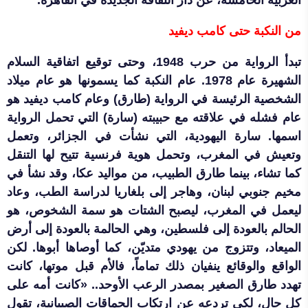
العربية الخامسة، عن دار الثقافة الجديدة في القاهرة.
من النكبة حتى كامب ديفيد
تبدأ الرواية من حرب 1948، وحتى توقيع اتفاقية السلام
الشهيرة عام 1978. عام النكبة كما يسمونها هو عام ميلاد
الشخصية الرئيسة في الرواية (طارق) وعام كامب ديفيد هو
عام فشله في علاقته مع حبيبته (سارة) التي تحمل الرواية
اسمها. سارة اليهودية، التي نشأت في الجزائر، وتعمل
وتعيش في المغرب، وتحمل هوية فرنسية تتيح لها التنقل
كما تشاء، بينما طارق الطبيب، من مواليد عكا، وقد نشأ في
مخيم جنوبي لبنان، وهاجر إلى بلغاريا لدراسة الطب، وعاد
ليعمل في المغرب، ليصبح الشتات هو سمة الشخوص، هو
الحالم بالعودة إلى فلسطين، وهي الحالمة بالعودة إلى أرض
الميعاد، وتتزوج من يهودي متديّن، كما أوصاها أبوها. لكن
الواقع والوقائع ينفيان ذلك تماماً، فالأم قبل موتها، كانت
تهدد طارق الصغير بمصدر الرعب الأوحد.. «كانت أمه على
كل حال، لكي تردعه عن ارتكاب الحماقات الصبيانية، تقول