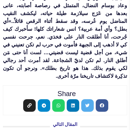
وعاد بوسام النضال، المتمثل في رصاصة أصابته، عانى
بعدها من عَرَج سيلازمة طيلة حياته، ليكشف النقيب
المناضل يوم عُرسه، وقد سقط أثناء الرقص قائلاً..»أي
بطل؟ وأي أمة عربية؟ انس شعاراتك كلها! سأخبرك كيف
جُرحت، أنا أطلقت النار على فخذي. نعم، جرحت نفسي
كي لا أذهب إلى الجبهة فأموت في حرب لم تكن تعنيني في
شيء، من أجل قضية ليست قضيتي… لست أنا حتى مَن
أطلق النار. لم تكن لديّ الشجاعة. لقد أمرت أحد رجالي
لكي يقوم بذلك. هذا هو تاريخ بطلك». ونرجو أن تكون
تذكِرة لاكتشاف تاريخنا مرّة أخرى.
Share
المقال التالي