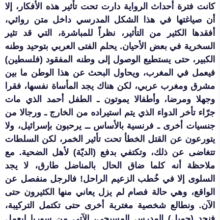
كانت فترة أحداث الرواية دارت تحت تأثير هذه الأفكار، إلا
أن صياغتها في هذا الشكل المدرسي داخل متن روائي،
أفقدها الكثير من التأثير، نظراً للمباشرة، التي قد تثير
السخرية في بعض الأحيان. يحلم الفتى العربي بتوحيد وطنه
الكبير، حتى يستطيع الوصول إلى وطنه المفقود (فلسطين)
فيعمل في المغرب، ويحاول البحث عن هذا الوطن ما بين
مشرق ومغرب عربي، لكن هناك يجد المأساة نفسها، فقرا
وجهلا ومرضا، وأطفالا يموتون ـ الطفل أحمد الذي مات
جرّاء تأخر الدواء الذي يتم استيراده من الخارج ـ ورجالا من
جنسيات أخرى ـ فرنسية بالأساس ــ يرحبون بإسرائيل، ولا
يتورعون عن القتل الخطأ تحت تأثير الخمر، لكن السلطات
تتغاضى عن ذلك، وتكتفي بدفع (الديّة) لأهل الضحية. مع
ملاحظة أنه كلما ضاق الحال بالمناضل طارق، لا يجد
السلوى إلا في خُطب الزعيم الراحل! فالرجل منفصل عن
الواقع، وهي حالة فصام لم يزل يعاني منها الكثيرون حتى
الآن. ونطالع شخصية مغتربة أخرى حتى تكتمل التركيبة،
فنجد (جميل) المدرس المسيحي، الآتي من سوريا ليعمل