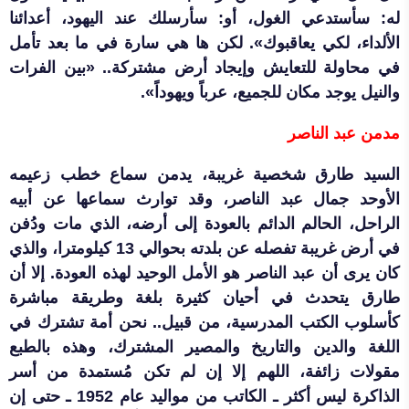
له: سأستدعي الغول، أو: سأرسلك عند اليهود، أعدائنا
الألداء، لكي يعاقبوك». لكن ها هي سارة في ما بعد تأمل
في محاولة للتعايش وإيجاد أرض مشتركة.. «بين الفرات
والنيل يوجد مكان للجميع، عرباً ويهوداً».
مدمن عبد الناصر
السيد طارق شخصية غريبة، يدمن سماع خطب زعيمه
الأوحد جمال عبد الناصر، وقد توارث سماعها عن أبيه
الراحل، الحالم الدائم بالعودة إلى أرضه، الذي مات ودُفن
في أرض غريبة تفصله عن بلدته بحوالي 13 كيلومترا، والذي
كان يرى أن عبد الناصر هو الأمل الوحيد لهذه العودة. إلا أن
طارق يتحدث في أحيان كثيرة بلغة وطريقة مباشرة
كأسلوب الكتب المدرسية، من قبيل.. نحن أمة تشترك في
اللغة والدين والتاريخ والمصير المشترك، وهذه بالطبع
مقولات زائفة، اللهم إلا إن لم تكن مُستمدة من أسر
الذاكرة ليس أكثر ـ الكاتب من مواليد عام 1952 ـ حتى إن