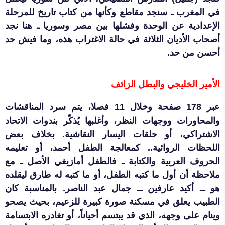
في المغرب ـ سنجد مقاطع وكأنها من كتاب تاريخ للمرحلة
الإعدادية عن الوحدة وفشلها بين مصر وسوريا ـ هنا نجد
أصحاب الأديان الثلاثة في حالة الاغتراب هذه، وما فيش حد
أحسن من حد.
الأمير الخليجي والبطل الزائف
عبر 178 صفحة وخلال 11 فصلا، يتم سرد المناقشات
والمحاورات ووجهات النظر، وأغلبها يُذكّر بندوات الاتحاد
الاشتراكي، أو حلقات اليسار النقاشية. بخلاف بعض
اللحظات الروائية.. كمعالجة الطفل أحمد، أو تعليمه
الحروف العربية والكتابة ـ فالطفل أمازيغي الأصل ـ مع
ملاحظة أن أول ما كتبه الطفل، أو ما كتبه له طارق ليقلده
هو ــ أكيد عارفين ــ جمال عبد الناصر. بالمناسبة كان
الطبيب يعلق في مسكنة صورة كبيرة للزعيم، بحيث يصحو
وينام على وجهه، الذي قد يبتسم أحياناً، أو تغادره الابتسامة