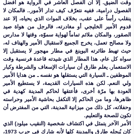
وقت الضيق. إلا أن الفصل العاشر في الرواية هو أفضل
الفصول درامية، ففيه نتعرّف كيف تدار الأمور.. فالمكان لا
ينقلب رأساً على عقب، بخلاف الموات الذي يحياه، إلا عند
قدوم الأمير الخليجي أو مغادرته، فالرجل من هواة صيد
الصقور، والمكان ملائم تماماً لهواية سموّه، وقتها لا مدارس
ولا مصالح تعمل، يخرج الجميع لاستقبال الأمير والهتاف له،
حيث تهبط طائرته البوينغ في مطار مهجور لا يستقبل إلا
سواه كل عام، هذا المطار الذي شيدته قاعدة فرنسية وقت
الاستعمار. يعلم طارق أن سيارات الإسعاف والشرطة وكبار
الموظفين ـ السيارة التي يستقلها هو نفسه ـ من هدايا الأمير
ولي النعم. لكن هذه السيارات القديمة، لا يستطيع الأمير
العودة بها مرّة أخرى، فأعتقها لحاكم المدينة كهدية في
ظاهرها، وما من الحاكم إلا التكفل بحاشية الأمير وحراسته
وحفلاته، كل ذلك من ميزانية المدينة، التي من المفترض أن
تكون للصحة والتعليم.
الأمر الآخر يتمثل في اكتشاف شخصية (النقيب ميلود) الذي
كان يُبجله طارق والمدينة كلها لأنه شارك في حرب 1973،