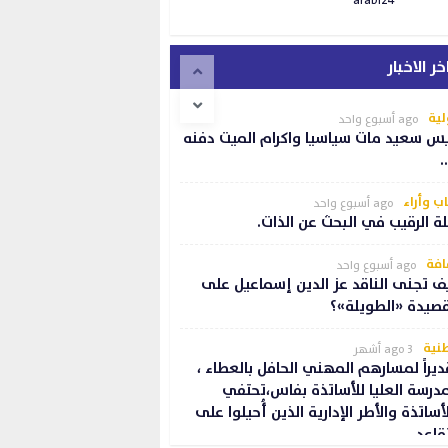
arabi24
خر الاخبار
لية
ago أسبوع واحد
س سعيد مات سياسيا واكرام الميت دفنه
…
ب وأراء
ago أسبوع واحد
لة الرقيب في البحث عن الذات.
افة
ago أسبوع واحد
ف تجنى الناقد عز الدين إسماعيل على
قصيدة «الطويلة»؟
نية
ago 3 أشهر
ديراً لمسارهم المهني الحافل بالعطاء ،
مدرسة العليا للأساتذة بفاس،تحتفي
لأساتذة والأطر الإدارية الذين أُحيلوا على
تقاعد.