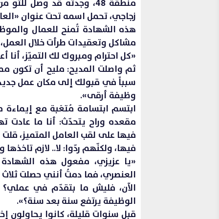
منطقة 48، وجدته قد وصل لل
زجاجي، تحمل اسمه تحت عنوان «العام
هذه الشهادة تُمنح للعمال والموظفي
مشاكل وتعقيدات طرأت خلال العمل، و
«كل احترام ومبروك لك التميّز، أنا أعت
ثم واصلت المديح: مليح أن تكون ممي
سبباً في قبولك إلى مكان عمل جديد 
وظيفة أرقى».
ابتسم ابتسامة مُتعَبة مع إيماءة
مقعده وراح يتحدّث: أنا ما عادت ته
فيها على لقب العامل المتميز، قلت للإ
فيها، ولكنّهم ردّوا: لا.. لازم تاخذها و
«يا عزيزي، مفعول هذه الشهادة 
العنصري، فما دمتُ أنني حصلت ثلاث م
الآن، فليش ما بتقدّم في عملي؟ ل
الوظيفة يرتفع سنة بعد سنة؟».
قبل سنوات قليلة، كانوا يحاولون إخ