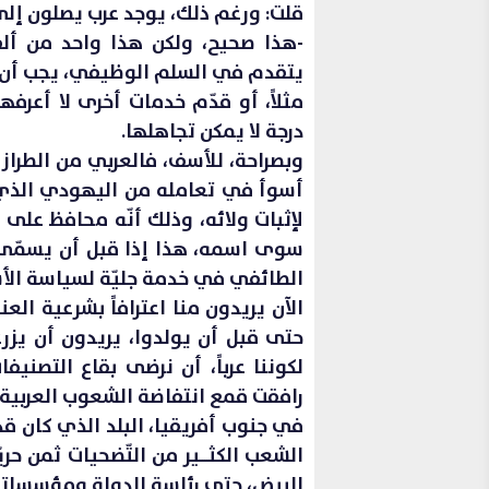
قلت: ورغم ذلك، يوجد عرب يصلون إل
-هذا صحيح، ولكن هذا واحد من أل
يتقدم في السلم الوظيفي، يجب أن 
مثلاً، أو قدّم خدمات أخرى لا أعرف
درجة لا يمكن تجاهلها.
وبصراحة، للأسف، فالعربي من الطراز
أسوأ في تعامله من اليهودي الذي
لإثبات ولائه، وذلك أنّه محافظ على ا
سوى اسمه، هذا إذا قبل أن يسمّى عر
الطائفي في خدمة جليّة لسياسة الأس
الآن يريدون منا اعترافاً بشرعية الع
حتى قبل أن يولدوا، يريدون أن يزرع
لكوننا عرباً، أن نرضى بقاع التصنيف
رافقت قمع انتفاضة الشعوب العربية خ
الشعب الكثــــير من التّضحيات ثمن ح
البيض، حتى رئاسة الدولة ومؤسساته