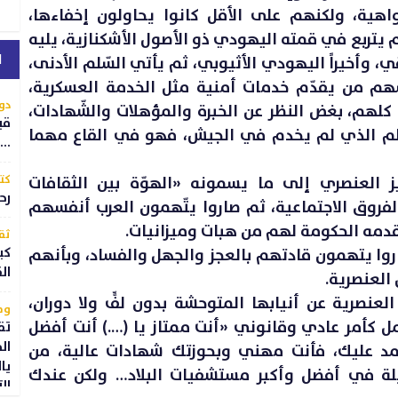
هية، ولكنهم على الأقل كانوا يحاولون إخفاءها،
م يتربع في قمته اليهودي ذو الأصول الأشكنازية، يليه
ا
 وأخيراً اليهودي الأثيوبي، ثم يأتي السّلم الأدنى،
م من يقدّم خدمات أمنية مثل الخدمة العسكرية،
دو
 كلهم، بغض النظر عن الخبرة والمؤهلات والشّهادات،
قي
سلم الذي لم يخدم في الجيش، فهو في القاع مهما
..
 العنصري إلى ما يسمونه «الهوّة بين الثقافات
كتا
رح
لفروق الاجتماعية، ثم صاروا يتّهمون العرب أنفسهم
قدمه الحكومة لهم من هبات وميزانيات.
ثق
روا يتهمون قادتهم بالعجز والجهل والفساد، وبأنهم
كي
ال
 العنصرية.
عنصرية عن أنيابها المتوحشة بدون لفٍّ ولا دوران،
وط
ل كأمر عادي وقانوني «أنت ممتاز يا (….) أنت أفضل
تق
ال
مد عليك، فأنت مهني وبحوزتك شهادات عالية، من
يا
لة في أفضل وأكبر مستشفيات البلاد… ولكن عندك
ال