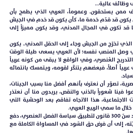
ى وظائف عالية…
تت
ف ممن يستحقون. وعموماً، العربي الذي يطمح بأن
يكون قد قدّم خدمة ما، كأن يكون قد خدم في الجيش
ها قد تكون في المجال المدني، وقد يكون مميزاً إلى
 الذي تخرّج من الجيش وجاء إلى الحقل المدني.. يكون
 وصل المنصب نفسه؛ لأن العربي يسعى طيلة الوقت
لتدريج العُنصري، وفي الواقع لا يبقى من كونه عربياً
بياً أصلاً، فبعضهم يتنكّر لقومه، ويتمسك بانتمائه
ياد.
نصرية، تصوّر أن نعترف بأنهم أفضل منا بسبب الجينات،
وا فينا شعوراً بالذنب والنقص، يريدون منا أن نعتذر
ات الاجتماعية، هذا الاتجاه تفاقم بعد الوحشية التي
لال ما سمي الربيع العربي.
في جنوب أفريقيا، البلد الذي كان قد سنّ 300 قانون لتطبيق سياسة الفصل العنصري، دفع
ريّته، إلى أن فرض حق السّود في المساواة الكاملة مع
ا.