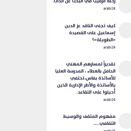
رحلة الرقيب في البحث عن الذات.
arabi24
كيف تجنى الناقد عز الدين
إسماعيل على القصيدة
«الطويلة»؟
arabi24
تقديراً لمسارهم المهني
الحافل بالعطاء ، المدرسة العليا
للأساتذة بفاس،تحتفي
يالأساتذة والأطر الإدارية الذين
أُحيلوا على التقاعد.
arabi24
مفهوم المثقف والوسيط
الثقافي…..