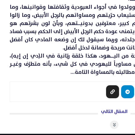
ولدوا في أجواء العبودية وثقافتها وقوانينها، وما
تيعاب حرّيتهم ومساواتهم بالرجل الأبيض، وما زالوا
كبير، معترفين بدونيــــتهم، وبأنّ لون بشرتهم هو
ء من يتمنى عودة حكم الرجل الأبيض إلى الحكم بسبب فساد
لدته، وربما سيقول لك إن وضعه المادي كان أفضل
كانت مريحة وضمانة لدخل أفضل.
 اليـــــهود، هكذا خلقة ربّانية في الـ(دي إن إيه)،
 مساوياً لليهودي في كل شيء، بأنه متطرّف وغيــر
مطالبته بالمساواة التامة…
المقال التالي