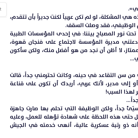
ي».
ثق
مف
ي المشكلة، لو لم تكن عربياً لكنت جديراً بأن تتقدم،
لم الوظيفي، فقد وصلت السقف.
كتا
تحت نور المصباح بيننا: في إحدى المؤسسات الطبية
رح
وب
 دعتني مديرة المؤسسة لاجتماع على فنجان قهوة،
وممتاز، لا أظن أن نجد من هو أفضل منك، ولكن سأكون
فن
ي…
تش
«ص
من سن التقاعد في حينه، وكانت تحترمني جداً، قالت
مت
أو إلى مدير، لأنك عربي، أريدك أن تكون على قناعة
نو
 لهذا السبب!
ال
داً…
فن
ّئ جداً، ولكن الوظيفة التي تحلم بها صارت جاهزة
هن
حتى هذه اللحظة على شهادة تؤهله للعمل، وعليه
با
أنه ذو رتبة عسكرية عالية، أنهى خدمته في الجيش
فن
مأ