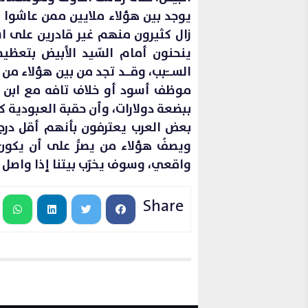
يوجد بين هؤلاء ملايين ممن عاشوا و
زال كثيرون منهم غير قادرين على اس
ينحنون أمام السّيد الأبيض بتعظيم 
الســــّبب، وقــــد تجد من بين هؤلا
موظف أسود أو خلاف تافه مع ابن ج
ببضعة دولارات، وأن حقبة العبودية 
بعض العرب يعترفون بأنهم أقل درجة من
ويصفُ هؤلاء من يصرُّ على أن يكون
واقعي، وسوف يخرّب بيتنا إذا واصل 
Share