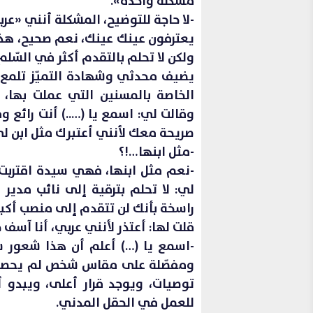
مشكلة واحدة».
-لا حاجة للتوضيح، المشكلة أنني «عرب
يعترفون عينك عينك، نعم صحيح، هذه ه
ولكن لا تحلم بالتقدم أكثر في السّ
يضيف محدثي وشهادة التميّز تلمع 
الخاصة بالمسنين التي عملت بها،
وقالت لي: اسمع يا (…..) أنت رائع 
صريحة معك لأنني أعتبرك مثل ابن ل
-مثل ابنها…!؟
-نعم مثل ابنها، فهي سيدة اقتربت 
لي: لا تحلم بترقية إلى نائب مدير 
راسخة بأنك لن تتقدم إلى منصب أكبر
قلت لها: أعتذر لأنني عربي، أنا آسف ج
-اسمع يا (…) أعلم أن هذا شعور سي
ومفصّلة على مقاس شخص لم يحصل 
توصيات، ويوجد قرار أعلى، ويبدو 
للعمل في الحقل المدني.