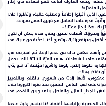
تَّو من عمله، وعلى الطاولة أمامه تلمع شهادة في إطار
ل المتميّز»!
ن الذين أثبتوا إخلاصاً ومهنية عالية، وتغلّبوا على
أثبتَ قدرة على التعامل مع فريق العمل بمرونة.
ز بك، هذا إنجاز ممتاز!»
ّزاً وبحوزتك شهادة تقدير، يعني هذه يمكن أن تكون
أفضل، ويرتفع راتبك، وتصبح أكثر أحقّية من غيرك في
 من رأسه، تعكس حالة من عدم الرضا، ثم استرخى في
مّني هاي الشهادات، هاي المرّة الثالثة اللي بحصل
دارة، خلوها إلكم.. بلّوها واشربوا ميّتها، أنا شو بدّي
أن تفتخر بها!».
معكوس، لأنها زادت من شعوري بالظلم وبالتمييز
رات على لقب العامل المتميّز، منذ فترة الكورونا حتى
يش الجدار العازل والفاصل بيني وبين التقدم في
فاء العنصرية وإلباسها أقنعة، كنا نبتسم بخبث عندما