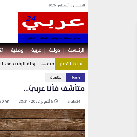
الخميس 6 أغسطس 2026
الرئيسية
دولية
عربية
وطنية
ثق
سعيد مات سياسيا واكرام الميت دفنه …..
رحلة الرقيب في البحث عن 
Home
متابعات
متأسِّف فأنا عربيٌ…
arabi24
6 أكتوبر 2022 - 20:21
490 views