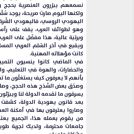
نسمعهم يبرّرون العنصرية بحجج وا
ولكنها اليوم صارت صريحة، يوجد سُلّ
اليهودي الروسي، فاليهودي الشّرقي،
وهو لطوائف العرب، يقف على رأسه
وبرتبة عالية، هذا مفضّل على العرب
ويقبع في آخر السّلم العربي الم
كانت مؤهلاته المهنية.
في الماضي كانوا ينسبون التمييز
والحضارات، والهوة في التعليم، وا
بأنهم لا يعرفون كيف يستغلّون ما ت
وصدّق بعض السُّذج هذه الحجج، وصا
يسرقون ما تقدمه الدولة لنا ويبرّئون
بعد قانون يهودية الدولة، كشفت ال
وصاروا يعترفون بها في أمكنة العم
من يقوم بعمله هذا، الجميع يعت
جامعات محترمة، ولديك تجربة طوي